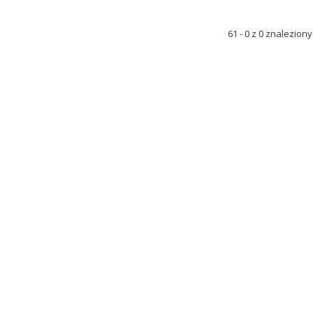
61 - 0 z 0 znaleziony