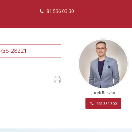
81 536 03 30
-GS-28221
Jacek Reszko
665 331 300