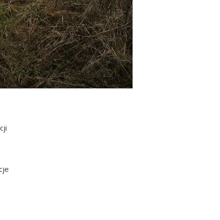
ji
cje