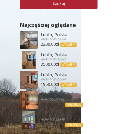
Najczęściej oglądane
Lublin, Polska
ANM-MW-33004
2200.00zł
WYNAJEM
Lublin, Polska
ANM-MW-32983
2500.00zł
WYNAJEM
Lublin, Polska
ANM-MW-32994
1950.00zł
WYNAJEM
Lublin, Polska
AMN-DS-32898
495000.00zł
SPRZEDAŻ
Lublin, Polska
AMN-MS-32949
405000.00zł
SPRZEDAŻ