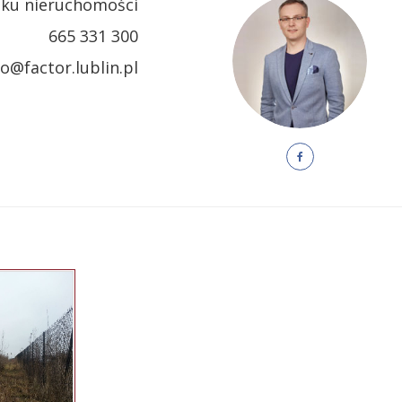
nku nieruchomości
665 331 300
o@factor.lublin.pl