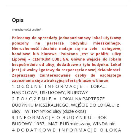
Opis
nieruchomości Lublin*
Polecamy do sprzedaży jednopoziomowy lokal użytkowy
położony na parterze budynku mieszkalnego.
Nieruchomość idealnie nadaje się na cele usługowe,
handlowe lub biurowe. Położona jest w pobliżu ulicy
Lipowej – CENTRUM LUBLINA. Główne wejście do lokalu
bezpośrednio od ulicy, dodatkowe z tyłu budynku. Lokal
jest już wolny i gotowy do rozpoczęcia nowej działalności.
Zapraszamy zainteresowane osoby do osobistego
zapoznania się z atrakcyjną ofertą-klucze w biurze.
1. O G Ó L N E I N F O R M A C J E = LOKAL
HANDLOWY, USŁUGOWY, BIUROWY
2. P O Ł O Ż E N I E = LOKAL NA PARTERZE
BUDYNKU MIESZKALNEGO, WEJŚCIE DO LOKALU: z
ulicy, WITRYNY:od ulicy (duże okna)
3. I N F O R M A C J E O B U D Y N K U = ROK
BUDOWY: 1957, MAT. BUD.:mieszany, WINDA: nie
4. D O D A T K O W E I N F O R M A C J E O L O K A