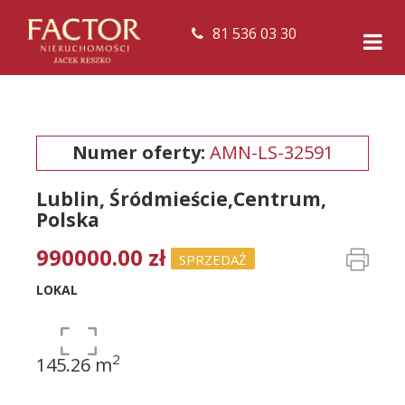
81 536 03 30
Numer oferty:
AMN-LS-32591
Lublin, Śródmieście,Centrum,
Polska
990000.00 zł
SPRZEDAŻ
LOKAL
2
145.26 m