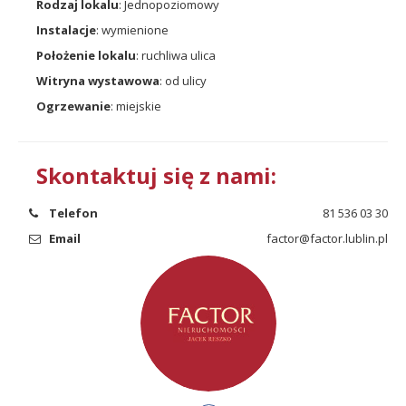
Rodzaj lokalu
: Jednopoziomowy
Instalacje
: wymienione
Położenie lokalu
: ruchliwa ulica
Witryna wystawowa
: od ulicy
Ogrzewanie
: miejskie
Skontaktuj się z nami:
Telefon
81 536 03 30
Email
factor@factor.lublin.pl