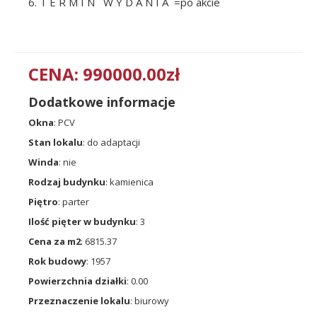
6. T E R M I N W Y D A N I A =po akcie
CENA: 990000.00zł
Dodatkowe informacje
Okna
: PCV
Stan lokalu
: do adaptacji
Winda
: nie
Rodzaj budynku
: kamienica
Piętro
: parter
Ilość pięter w budynku
: 3
Cena za m2
: 6815.37
Rok budowy
: 1957
Powierzchnia działki
: 0.00
Przeznaczenie lokalu
: biurowy