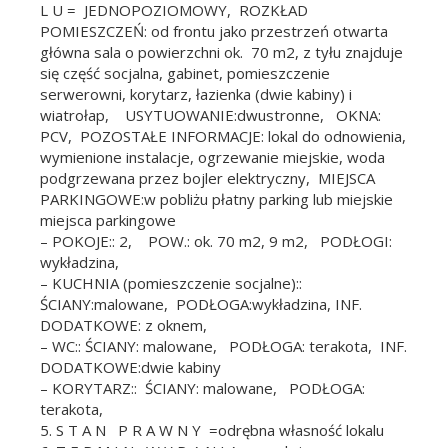
L U = JEDNOPOZIOMOWY, ROZKŁAD
POMIESZCZEŃ: od frontu jako przestrzeń otwarta
główna sala o powierzchni ok. 70 m2, z tyłu znajduje
się część socjalna, gabinet, pomieszczenie
serwerowni, korytarz, łazienka (dwie kabiny) i
wiatrołap, USYTUOWANIE:dwustronne, OKNA:
PCV, POZOSTAŁE INFORMACJE: lokal do odnowienia,
wymienione instalacje, ogrzewanie miejskie, woda
podgrzewana przez bojler elektryczny, MIEJSCA
PARKINGOWE:w pobliżu płatny parking lub miejskie
miejsca parkingowe
– POKOJE:: 2, POW.: ok. 70 m2, 9 m2, PODŁOGI:
wykładzina,
– KUCHNIA (pomieszczenie socjalne)::
ŚCIANY:malowane, PODŁOGA:wykładzina, INF.
DODATKOWE: z oknem,
– WC:: ŚCIANY: malowane, PODŁOGA: terakota, INF.
DODATKOWE:dwie kabiny
– KORYTARZ:: ŚCIANY: malowane, PODŁOGA:
terakota,
5. S T A N P R A W N Y =odrębna własność lokalu